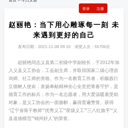
首页 > 今日义县
登录
注册
赵丽艳：当下用心雕琢每一刻 未
来遇到更好的自己
发布日期：2021-11-08 09:10 浏览人次：55706次
赵丽艳同志义县第二初级中学副校长，于2012年加
入义县义工协会，工会副主席，并取得国家二级心理咨
询师、社工师的资格。作为一名教育工作者，积极践行
立德树人使命，发扬奉献精神全心全意把青春守护，是
德育工作的标兵；作为一名志愿者，用大爱温暖着受助
对象，是义工协会的一面旗帜，赢得普遍赞誉。获得
“辽宁省骨干教师”“优秀义工”“星级义工”“三八红旗手”“义
县道德模范”“锦州好人”的荣誉。