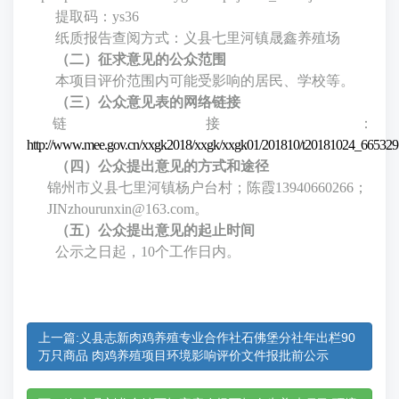
提取码
：
ys36
纸质报告查阅方式：义县七里河镇晟鑫养殖场
（二）征求意见的公众范围
本项目评价范围内可能受影响的居民、学校等。
（三）公众意见表的网络链接
链接：
http://www.mee.gov.cn/xxgk2018/xxgk/xxgk01/201810/t20181024_665329
（四）公众提出意见的方式和途径
锦州市义县
七里河镇杨户台村；
陈霞
13940660266
；
JINzhourunxin@163.com。
（五）公众提出意见的起止时间
公示之日起，
10
个工作日内。
上一篇:义县志新肉鸡养殖专业合作社石佛堡分社年出栏90
万只商品 肉鸡养殖项目环境影响评价文件报批前公示